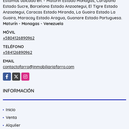
Estamos ubicado en: - Maturin Estado Monagas, Carupano
Estado Sucre, Barcelona Estado Anzoategui, El Tigre Estado
Anzoategui, Caracas Estado Miranda, La Guaira Estado La
Guaira, Maracay Estado Aragua, Guanare Estado Portuguesa.
Maturín - Monagas - Venezuela
MÓVIL
+5804126890962
TELÉFONO
+584126890962
EMAIL
contactofarro@inmobiliariafarro.com
Facebook
X
Instagram
INFORMACIÓN
Inicio
Venta
Alquiler