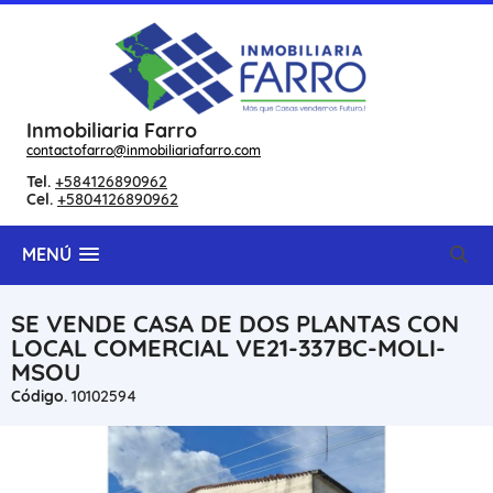
Inmobiliaria Farro
contactofarro@inmobiliariafarro.com
Tel.
+584126890962
Cel.
+5804126890962
MENÚ
SE VENDE CASA DE DOS PLANTAS CON
LOCAL COMERCIAL VE21-337BC-MOLI-
MSOU
Código.
10102594