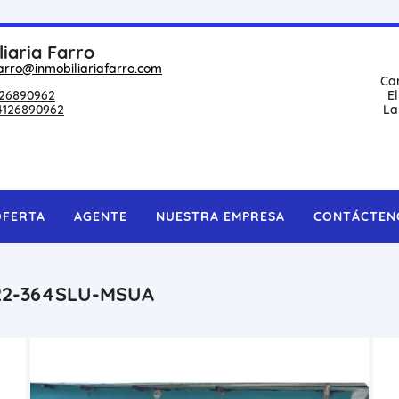
liaria Farro
arro@inmobiliariafarro.com
Ca
26890962
E
4126890962
La
OFERTA
AGENTE
NUESTRA EMPRESA
CONTÁCTEN
E22-364SLU-MSUA