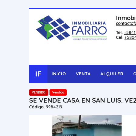
Inmobi
contactof
Tel.
+5841
Cel.
+580
IF
INICIO
VENTA
ALQUILER
VENDIDO
Vendido
SE VENDE CASA EN SAN LUIS. V
Código.
9984219