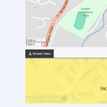
200 m
500 ft
Street View
Ver