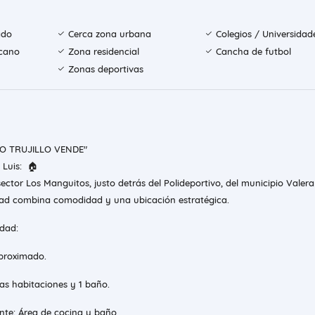
ado
Cerca zona urbana
Colegios / Universidad
rcano
Zona residencial
Cancha de futbol
Zonas deportivas
RO TRUJILLO VENDE"
 Luis: 🏠
ector Los Manguitos, justo detrás del Polideportivo, del municipio Valer
iedad combina comodidad y una ubicación estratégica.
edad:
aproximado.
ias habitaciones y 1 baño.
nte: Área de cocina y baño