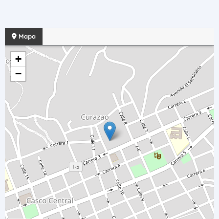
Mapa
+
−