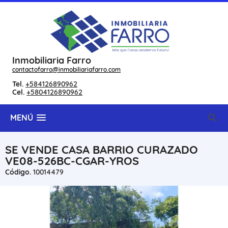
Inmobiliaria Farro
contactofarro@inmobiliariafarro.com
Tel.
+584126890962
Cel.
+5804126890962
MENÚ
SE VENDE CASA BARRIO CURAZADO
VE08-526BC-CGAR-YROS
Código.
10014479