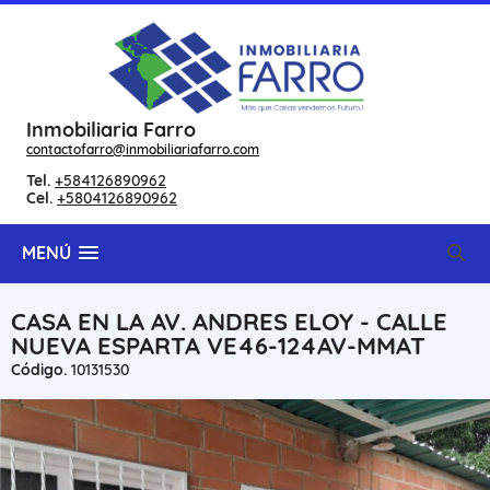
Inmobiliaria Farro
contactofarro@inmobiliariafarro.com
Tel.
+584126890962
Cel.
+5804126890962
MENÚ
CASA EN LA AV. ANDRES ELOY - CALLE
NUEVA ESPARTA VE46-124AV-MMAT
Código.
10131530