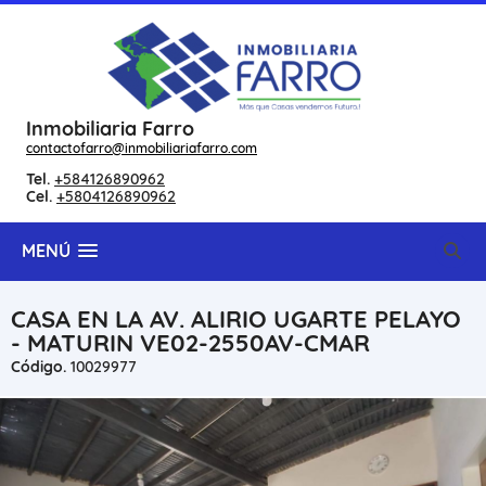
Inmobiliaria Farro
contactofarro@inmobiliariafarro.com
Tel.
+584126890962
Cel.
+5804126890962
MENÚ
CASA EN LA AV. ALIRIO UGARTE PELAYO
- MATURIN VE02-2550AV-CMAR
Código.
10029977