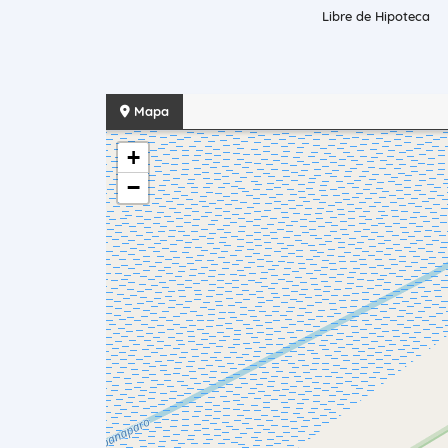
Libre de Hipoteca
Mapa
+
−