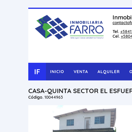
Inmobi
contactof
Tel.
+5841
Cel.
+580
IF
INICIO
VENTA
ALQUILER
CASA-QUINTA SECTOR EL ESFUE
Código.
10044963