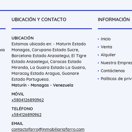
UBICACIÓN Y CONTACTO
INFORMACIÓN
UBICACIÓN
Inicio
Estamos ubicado en: - Maturin Estado
Venta
nos
Monagas, Carupano Estado Sucre,
Alquiler
Barcelona Estado Anzoategui, El Tigre
Estado Anzoategui, Caracas Estado
Nuestra Empre
Miranda, La Guaira Estado La Guaira,
Contáctenos
Maracay Estado Aragua, Guanare
Políticas de pri
Estado Portuguesa.
Maturín - Monagas - Venezuela
MÓVIL
+5804126890962
TELÉFONO
+584126890962
EMAIL
contactofarro@inmobiliariafarro.com