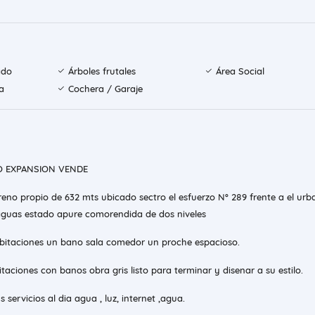
ado
Árboles frutales
Área Social
a
Cochera / Garaje
RO EXPANSION VENDE
reno propio de 632 mts ubicado sectro el esfuerzo N° 289 frente a el ur
aguas estado apure comorendida de dos niveles
abitaciones un bano sala comedor un proche espacioso.
itaciones con banos obra gris listo para terminar y disenar a su estilo.
servicios al dia agua , luz, internet ,agua.