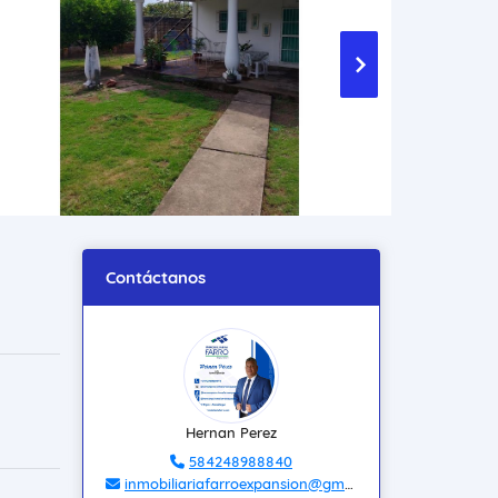
Contáctanos
Hernan Perez
584248988840
inmobiliariafarroexpansion@gmail.com