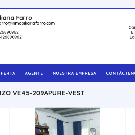
liaria Farro
arro@inmobiliariafarro.com
Ca
26890962
E
4126890962
La
OFERTA
AGENTE
NUESTRA EMPRESA
CONTÁCTEN
RZO VE45-209APURE-VEST