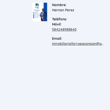
Nombre:
Hernan Perez
Teléfono
Móvil:
584248988840
Email:
inmobiliariafarroexpansion@gmail.com