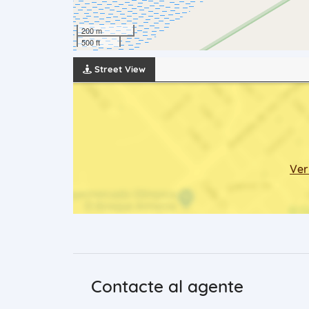
200 m
500 ft
Street View
Ver
Contacte al agente