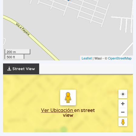
200 m
500 ft
Leaflet
| Wasi - ©
OpenStreetMap
Street View
Ver Ubicación
en
street
view