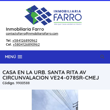
Inmobiliaria Farro
contactofarro@inmobiliariafarro.com
Tel.
+584126890962
Cel.
+5804126890962
MENÚ
CASA EN LA URB. SANTA RITA AV
CIRCUNVALACION VE24-078SR-CMEJ
Código.
9900588