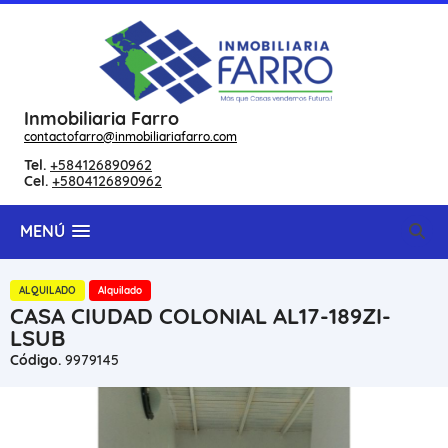
Inmobiliaria Farro
contactofarro@inmobiliariafarro.com
Tel.
+584126890962
Cel.
+5804126890962
MENÚ
ALQUILADO
Alquilado
CASA CIUDAD COLONIAL AL17-189ZI-
LSUB
Código.
9979145