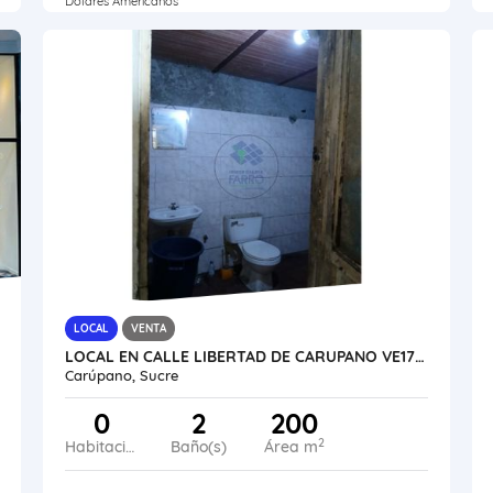
Dólares Americanos
LOCAL
VENTA
LOCAL EN CALLE LIBERTAD DE CARUPANO VE17-157CPNO-OVEL
Carúpano, Sucre
0
2
200
2
Habitaciones
Baño(s)
Área m