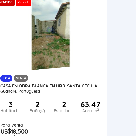
VENDIDO
Vendido
CASA
VENTA
CASA EN OBRA BLANCA EN URB. SANTA CECILIA I VE21-281SC-LFER
Guanare, Portuguesa
3
2
2
63.47
2
Habitaciones
Baño(s)
Estacionamiento
Área m
Para Venta
US$18,500