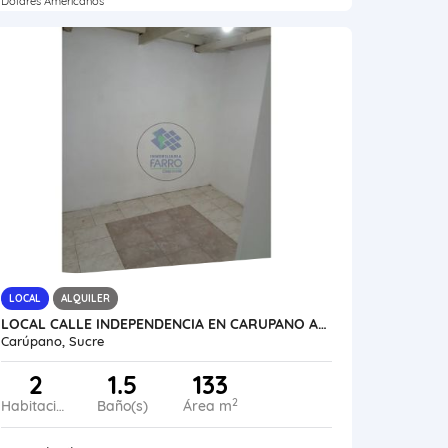
Dólares Americanos
LOCAL
ALQUILER
LOCAL CALLE INDEPENDENCIA EN CARUPANO AL17-158CPNO-OVEL
Carúpano, Sucre
2
1.5
133
2
Habitaciones
Baño(s)
Área m