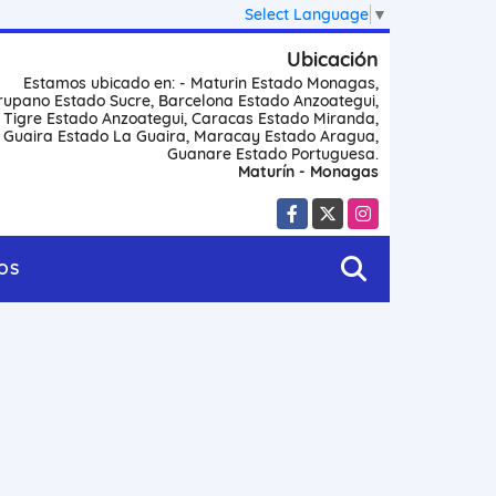
Select Language
▼
Ubicación
Estamos ubicado en: - Maturin Estado Monagas,
rupano Estado Sucre, Barcelona Estado Anzoategui,
l Tigre Estado Anzoategui, Caracas Estado Miranda,
 Guaira Estado La Guaira, Maracay Estado Aragua,
Guanare Estado Portuguesa.
Maturín - Monagas
Facebook
X
Instagram
OS