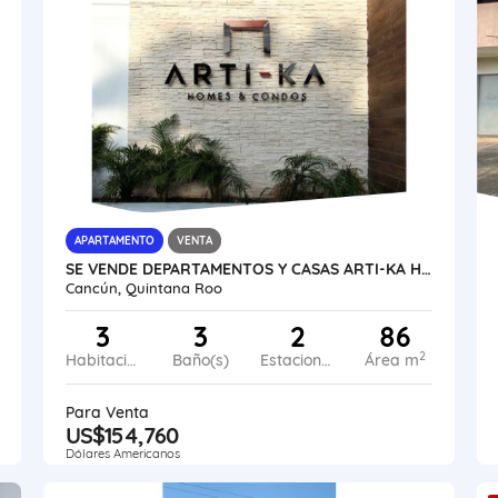
APARTAMENTO
VENTA
SE VENDE DEPARTAMENTOS Y CASAS ARTI-KA HOMES CANCÚN VE02-140MX-CO
Cancún, Quintana Roo
3
3
2
86
2
Habitaciones
Baño(s)
Estacionamiento
Área m
Para Venta
US$154,760
Dólares Americanos