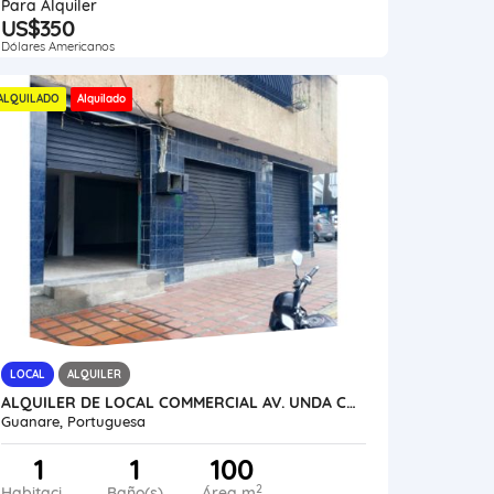
Para Alquiler
US$350
Dólares Americanos
ALQUILADO
Alquilado
LOCAL
ALQUILER
ALQUILER DE LOCAL COMMERCIAL AV. UNDA CON CARRERA 6 VE21-271AU-JFAK
Guanare, Portuguesa
1
1
100
2
Habitaciones
Baño(s)
Área m