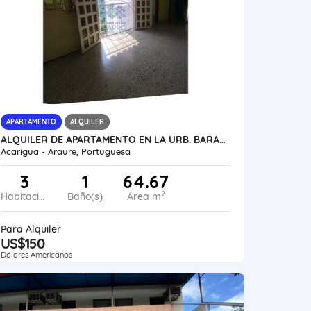
APARTAMENTO
ALQUILER
ALQUILER DE APARTAMENTO EN LA URB. BARAURE VE24-028UB-CHER
Acarigua - Araure, Portuguesa
3
1
64.67
2
Habitaciones
Baño(s)
Área m
Para Alquiler
US$150
Dólares Americanos