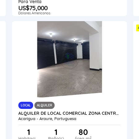
Para Venta
US$75,000
Dólares Americanos
LOCAL
ALQUILER
ALQUILER DE LOCAL COMERCIAL ZONA CENTRO AV 34 VE24-039ZC-OMED-GGUE
Acarigua - Araure, Portuguesa
1
1
80
2
Habitaciones
Baño(s)
Área m