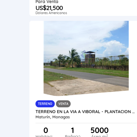
Para Venta
US$21,500
Dólares Americanos
TERRENO
VENTA
TERRENO EN LA VIA A VIBORAL - PLANTACION VE02-2016VB-MFAR
Maturín, Monagas
0
1
5000
2
Habitaciones
Baño(s)
Área m