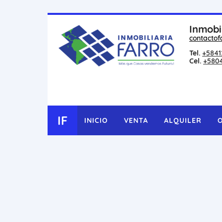
Inmobi
contactof
Tel.
+5841
Cel.
+580
IF
INICIO
VENTA
ALQUILER