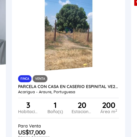
FINCA
VENTA
PARCELA CON CASA EN CASERIO ESPINITAL VE24-046CE-MRAM
Acarigua - Araure, Portuguesa
3
1
20
200
2
Habitaciones
Baño(s)
Estacionamiento
Área m
Para Venta
US$17,000