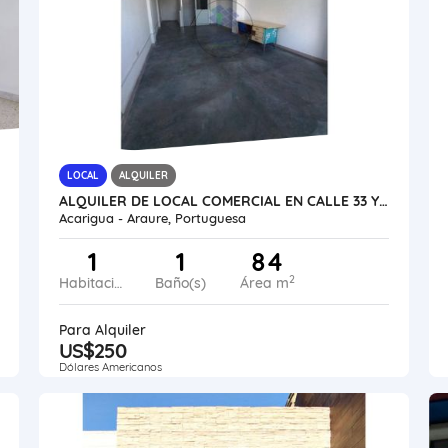
LOCAL
ALQUILER
ALQUILER DE LOCAL COMERCIAL EN CALLE 33 Y AV. 35 VE24-045CA-CMEJ
Acarigua - Araure, Portuguesa
1
1
84
2
Habitaciones
Baño(s)
Área m
Para Alquiler
US$250
Dólares Americanos