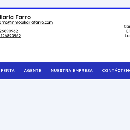
liaria Farro
arro@inmobiliariafarro.com
Ca
26890962
E
4126890962
La
OFERTA
AGENTE
NUESTRA EMPRESA
CONTÁCTEN