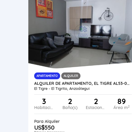
APARTAMENTO
ALQUILER
ALQUILER DE APARTAMENTO, EL TIGRE AL53-0045-SMED
El Tigre - El Tigrito, Anzoátegui
3
2
2
89
2
Habitaciones
Baño(s)
Estacionamiento
Área m
Para Alquiler
US$550