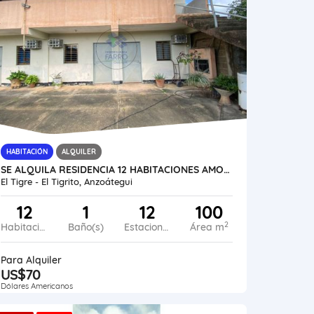
HABITACIÓN
ALQUILER
SE ALQUILA RESIDENCIA 12 HABITACIONES AMOBLADAS VE45-212ET-JFUE-NGAR
El Tigre - El Tigrito, Anzoátegui
12
1
12
100
2
Habitaciones
Baño(s)
Estacionamiento
Área m
Para Alquiler
US$70
Dólares Americanos