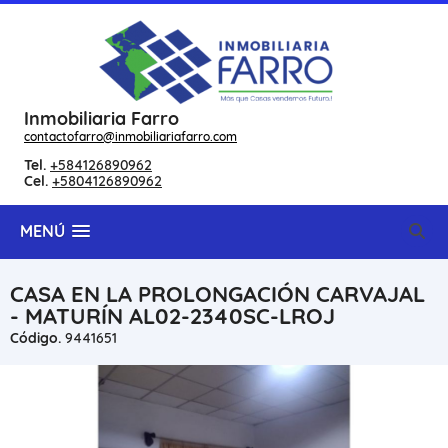
Inmobiliaria Farro
contactofarro@inmobiliariafarro.com
Tel.
+584126890962
Cel.
+5804126890962
MENÚ
CASA EN LA PROLONGACIÓN CARVAJAL
- MATURÍN AL02-2340SC-LROJ
Código.
9441651