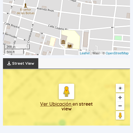
200 m
500 ft
Leaflet
| Wasi - ©
OpenStreetMap
Street View
Ver Ubicación
en
street
view