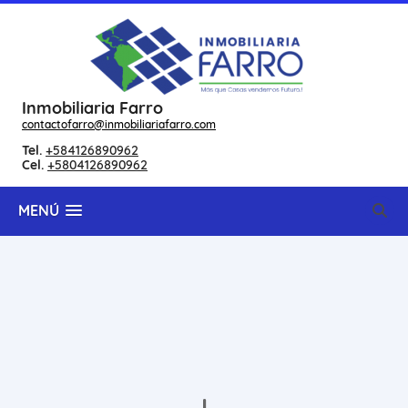
Inmobiliaria Farro
contactofarro@inmobiliariafarro.com
Tel.
+584126890962
Cel.
+5804126890962
MENÚ