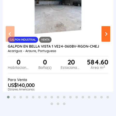
GALPON INDUSTRIAL
VENTA
GALPON EN BELLA VISTA 1 VE24-060BV-RGON-CMEJ
Acarigua - Araure, Portuguesa
0
0
20
584.60
2
Habitaciones
Baño(s)
Estacionamiento
Área m
Para Venta
US$140,000
Dólares Americanos