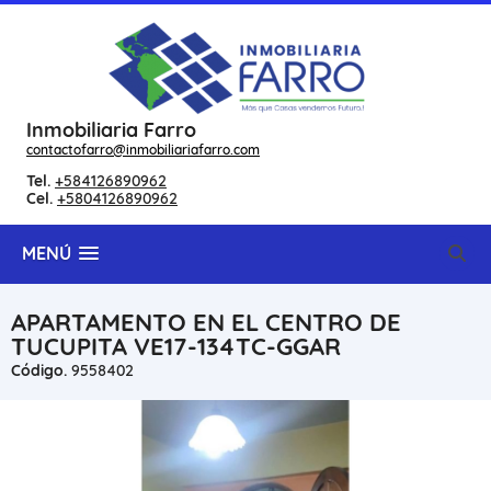
Inmobiliaria Farro
contactofarro@inmobiliariafarro.com
Tel.
+584126890962
Cel.
+5804126890962
MENÚ
APARTAMENTO EN EL CENTRO DE
TUCUPITA VE17-134TC-GGAR
Código.
9558402