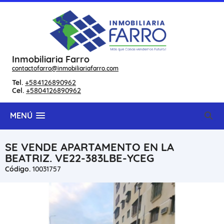
Inmobiliaria Farro
contactofarro@inmobiliariafarro.com
Tel.
+584126890962
Cel.
+5804126890962
MENÚ
SE VENDE APARTAMENTO EN LA
BEATRIZ. VE22-383LBE-YCEG
Código.
10031757