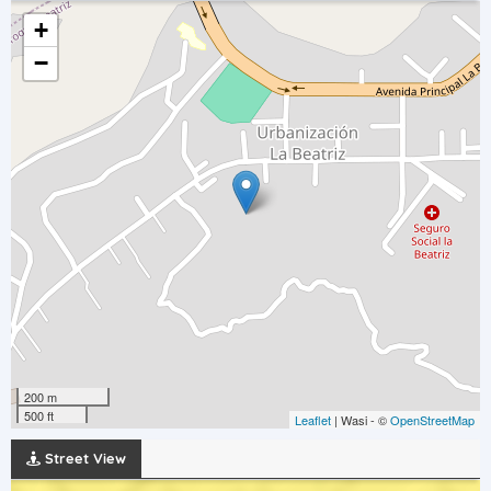
+
−
200 m
500 ft
Leaflet
| Wasi - ©
OpenStreetMap
Street View