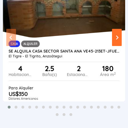
CASA
ALQUILER
SE ALQUILA CASA SECTOR SANTA ANA VE45-213ET-JFUE-NGAR
El Tigre - El Tigrito, Anzoátegui
4
2.5
2
180
2
Habitaciones
Baño(s)
Estacionamiento
Área m
Para Alquiler
US$350
Dólares Americanos