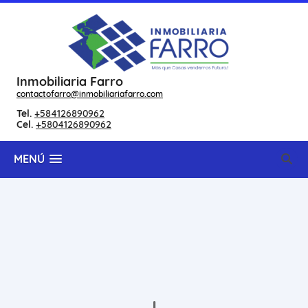
Inmobiliaria Farro
contactofarro@inmobiliariafarro.com
Tel.
+584126890962
Cel.
+5804126890962
MENÚ