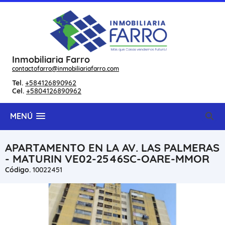
Inmobiliaria Farro
contactofarro@inmobiliariafarro.com
Tel.
+584126890962
Cel.
+5804126890962
MENÚ
APARTAMENTO EN LA AV. LAS PALMERAS
- MATURIN VE02-2546SC-OARE-MMOR
Código.
10022451