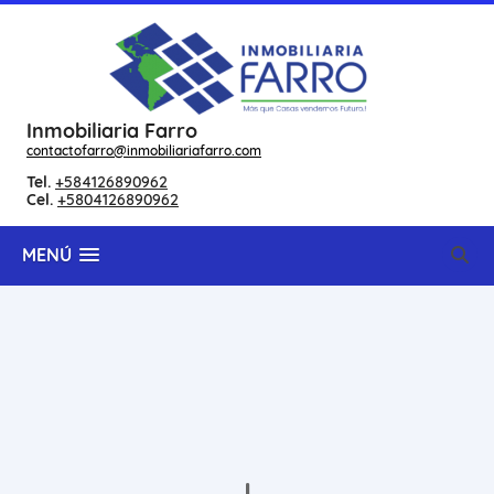
Inmobiliaria Farro
contactofarro@inmobiliariafarro.com
Tel.
+584126890962
Cel.
+5804126890962
MENÚ