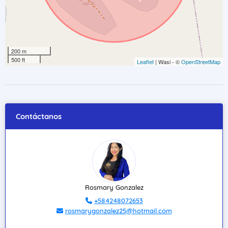
200 m
500 ft
Leaflet
| Wasi - ©
OpenStreetMap
Contáctanos
Rosmary Gonzalez
+584248072653
rosmarygonzalez25@hotmail.com