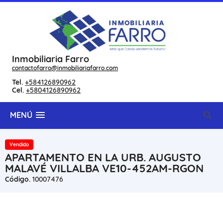
Inmobiliaria Farro
contactofarro@inmobiliariafarro.com
Tel.
+584126890962
Cel.
+5804126890962
MENÚ
Vendido
APARTAMENTO EN LA URB. AUGUSTO
MALAVÉ VILLALBA VE10-452AM-RGON
Código.
10007476