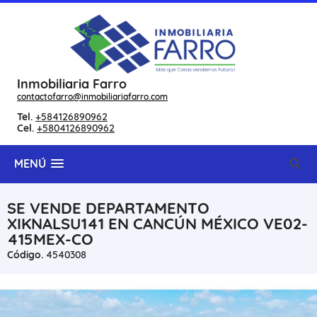
Inmobiliaria Farro
contactofarro@inmobiliariafarro.com
Tel.
+584126890962
Cel.
+5804126890962
MENÚ
SE VENDE DEPARTAMENTO
XIKNALSU141 EN CANCÚN MÉXICO VE02-
415MEX-CO
Código.
4540308