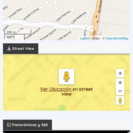
200 m
500 ft
Leaflet
| Wasi - ©
OpenStreetMap
Street View
Ver Ubicación
en
street
view
Panorámicas y 360