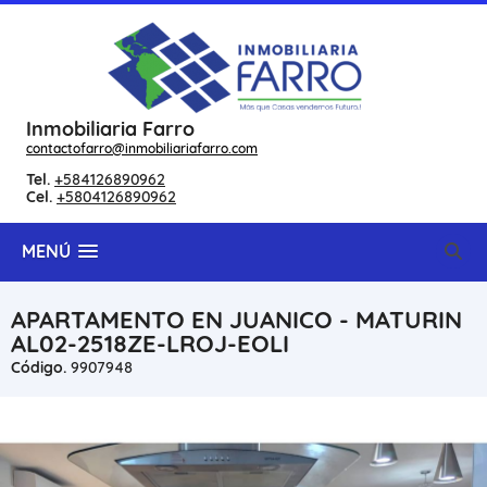
Inmobiliaria Farro
contactofarro@inmobiliariafarro.com
Tel.
+584126890962
Cel.
+5804126890962
MENÚ
APARTAMENTO EN JUANICO - MATURIN
AL02-2518ZE-LROJ-EOLI
Código.
9907948