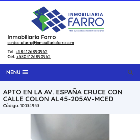
Inmobiliaria Farro
contactofarro@inmobiliariafarro.com
Tel.
+584126890962
Cel.
+5804126890962
MENÚ
APTO EN LA AV. ESPAÑA CRUCE CON
CALLE COLON AL45-205AV-MCED
Código.
10034953