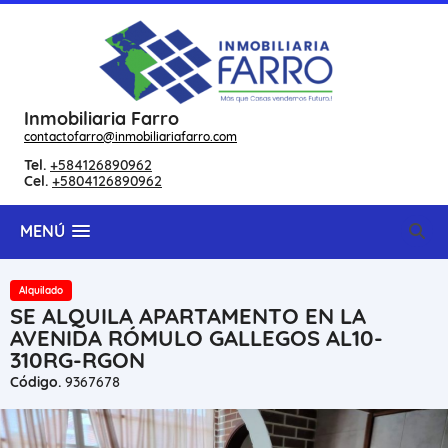
Inmobiliaria Farro
contactofarro@inmobiliariafarro.com
Tel.
+584126890962
Cel.
+5804126890962
MENÚ
Alquilado
SE ALQUILA APARTAMENTO EN LA
AVENIDA RÓMULO GALLEGOS AL10-
310RG-RGON
Código.
9367678