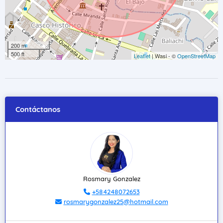
200 m
500 ft
Leaflet
| Wasi - ©
OpenStreetMap
Contáctanos
Rosmary Gonzalez
+584248072653
rosmarygonzalez25@hotmail.com