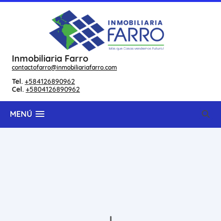
Inmobiliaria Farro
contactofarro@inmobiliariafarro.com
Tel.
+584126890962
Cel.
+5804126890962
MENÚ