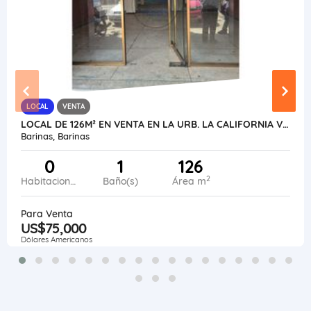
LOCAL
VENTA
LOCAL DE 126M² EN VENTA EN LA URB. LA CALIFORNIA VE16-009LC-NAND-EHID
Barinas, Barinas
0
1
126
2
Habitaciones
Baño(s)
Área m
Para Venta
US$75,000
Dólares Americanos